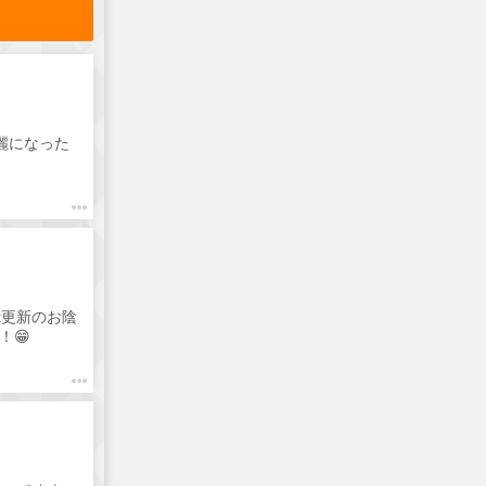
麗になった
k更新のお陰
！😁