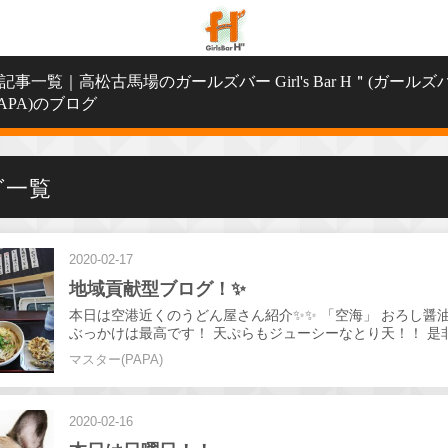
事一覧｜高松古馬場のガールズバー Girl's Bar H＂(ガールズ
APA)のブログ
グ一覧
2020-02-17
地域貢献型ブログ！✨
本日は空港近くのうどん屋さん紹介✨✨ 「空海」 おろし醤
ぶっかけは最高です！ 天ぷらもジューシーなとり天！！ 是
にお勧めです！！ 本日もガールズバーH"で皆さんをお待ち
マスター(PAPA)
よ！！😊
2020-02-16