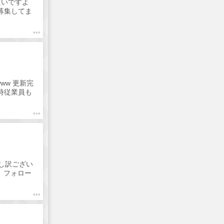
良いですよ
募集してま
ターで安心
ww 更新完
随時従業員も
り カウン
い😁
申し訳ござい
、フォロー
歓迎 学生歓
しでも気にな