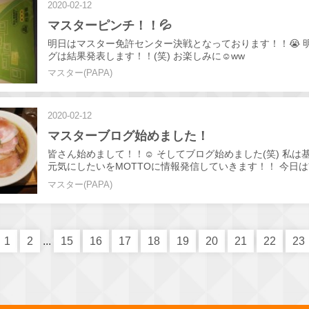
2020-02-12
マスターピンチ！！💦
明日はマスター免許センター決戦となっております！！😭 
グは結果発表します！！(笑) お楽しみに☺️ww
マスター(PAPA)
2020-02-12
マスターブログ始めました！
皆さん始めまして！！☺️ そしてブログ始めました(笑) 私は
元気にしたいをMOTTOに情報発信していきます！！ 今日
たかったラーメン屋さん 南新町アーケード直ぐの煮干しラ
マスター(PAPA)
むしさん！！✨ 濃厚な煮干しの味とまろやかなレアチャー
ボレーション！ 高松ではレアチャーシューが珍しくジュー
いでした！ 皆さんも是非すずむしへ！ そしてその後は勿論H
お待ちしています！☺️
1
2
...
15
16
17
18
19
20
21
22
23