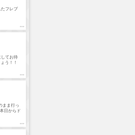
れたフレブ
意してお待
しょう！！
のまま行っ
れ本日からド
していきま