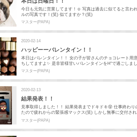
本日は日曜日！！
今日も元気に営業してます！☺️ 写真は過去に似てると言わ
ルの写真です！(笑) 似てますか？(笑)
マスター(PAPA)
2020-02-14
ハッピーーバレンタイン！！
本日はバレンタイン！！ 女の子が皆さんのチョコレート用
ちしてますよ✨ 是非皆様甘いバレンタインをH"で過ごしま
マスター(PAPA)
2020-02-13
結果発表！！
見事取得しました！！ 結果発表までドキドキ😵 仕事終わり
たので疲れからの緊張感マックス(笑) しかし無事に交付さ
ライバーさんの仲間入りです！ 安全運転ドライバーで目指
マスター(PAPA)
すよーーー！！☺️ 本日もH"宜しくお願いします！✨✨