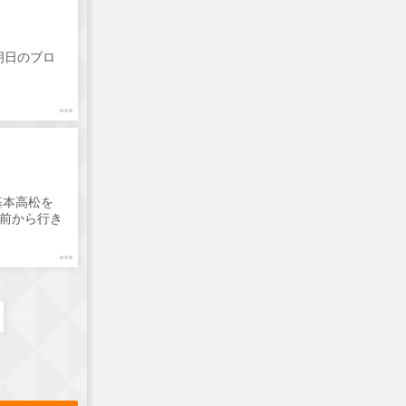
明日のブロ
基本高松を
は前から行き
ーメンすず
シューのコラ
シーな味わ
"で感想を