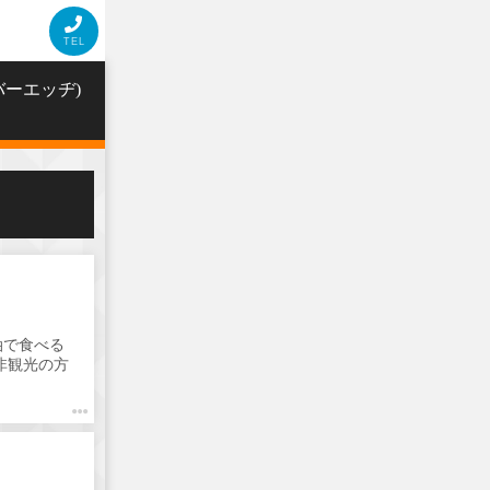
TEL
バーエッヂ)
油で食べる
非観光の方
してます