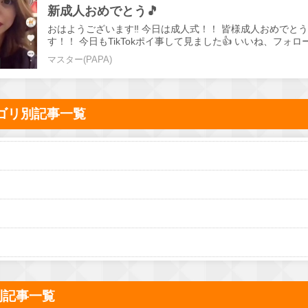
新成人おめでとう🎵
おはようございます‼️ 今日は成人式！！ 皆様成人おめでと
す！！ 今日もTikTokポイ事して見ました👍 いいね、フォ
願いします！ 随時従業員も募集してます！ 未経験歓迎 学生
マスター(PAPA)
ワーク可 送迎あり カウンターで安心の接客！ 少しでも気
らご連絡ください😁
ゴリ別記事一覧
別記事一覧