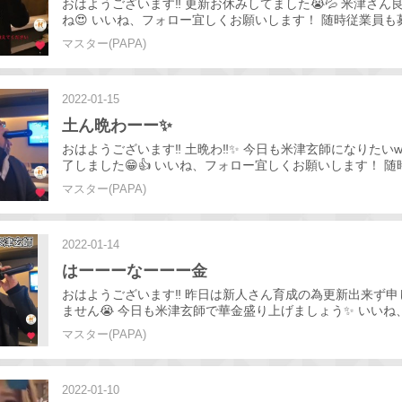
おはようございます‼️ 更新お休みしてました😭💦 米津さん
ね😍 いいね、フォロー宜しくお願いします！ 随時従業員も
す！ 未経験歓迎 学生歓迎 ダブルワーク可 送迎あり カウン
マスター(PAPA)
の接客！ 少しでも気になりましたらご連絡ください😁
2022-01-15
土ん晩わーー✨
おはようございます‼️ 土晩わ‼️✨ 今日も米津玄師になりたいw
了しました😁👍 いいね、フォロー宜しくお願いします！ 
募集してます！ 未経験歓迎 学生歓迎 ダブルワーク可 送迎あ
マスター(PAPA)
ターで安心の接客！ 少しでも気になりましたらご連絡くださ
2022-01-14
はーーーなーーー金
おはようございます‼️ 昨日は新人さん育成の為更新出来ず
ません😭 今日も米津玄師で華金盛り上げましょう✨ いいね
宜しくお願いします！ 随時従業員も募集してます！ 未経験
マスター(PAPA)
迎 ダブルワーク可 送迎あり カウンターで安心の接客！ 少
りましたらご連絡ください😁
2022-01-10