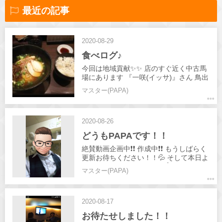
最近の記事
2020-08-29
食べログ♪
今回は地域貢献✨✨ 店のすぐ近く中古馬
場にあります 『一咲(イッサ)』さん 鳥出
汁から来るスープ絶品 メンマの変わりが
マスター(PAPA)
可愛い筍の美味しいアクセント！ 朝5:00
までしてるので是非皆さんも行って見て
ください👍️ 私は替玉までしました(笑) 本
2020-08-26
日も皆さんのお越しおまちしてます😆
どうもPAPAです！！
絶賛動画企画中❗️❗️ 作成中❗️❗️ もうしばらく
更新お待ちください！！💦 そして本日よ
り新人入店✨✨ ゆきちゃん👍️ 写真は勿論
マスター(PAPA)
PAPAです(笑) 新人を見に来てね♥️
2020-08-17
お待たせしました！！