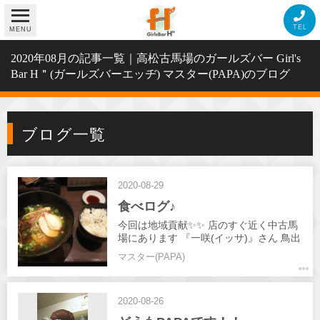
TEL
MENU
2020年08月の記事一覧｜高松古馬場のガールズバー Girl's
Bar H＂(ガールズバーエッヂ) マスター(PAPA)のブログ
ブログ一覧
2020-08-29
食べログ♪
今回は地域貢献✨✨ 店のすぐ近く中古馬
場にあります 『一咲(イッサ)』さん 鳥出
汁から来るスープ絶品 メンマの変わりが
マスター(PAPA)
可愛い筍の美味しいアクセント！ 朝5:00
までしてるので是非皆さんも行って見て
ください👍️ 私は替玉までしました(笑) 本
2020-08-26
日も皆さんのお越しおまちしてます😆