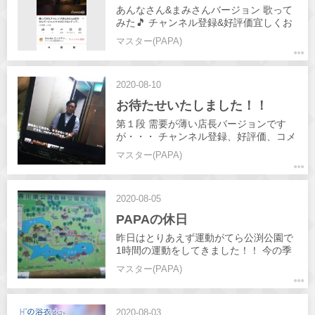
あんなさん&まみさんバージョン 歌って
みた🎵 チャンネル登録&好評価宜しくお
願いします！☺️
マスター(PAPA)
2020-08-10
お待たせいたしました！！
第１段 需要が薄い店長バージョンです
が・・・ チャンネル登録、好評価、コメ
ント宜しくお願いします！
マスター(PAPA)
2020-08-05
PAPAの休日
昨日はとりあえず運動がてら公渕公園で
1時間の運動をしてきました！！ 今の季
節は マリーゴールド、緑の紅葉、サルビ
マスター(PAPA)
アなど色とりどりの花が咲いてました👍️
お薦めです！！ YouTubeは只今撮影と編
集行っていますのでお待ちください😊
2020-08-03