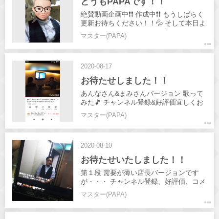
どうもPAPAです！！
絶賛動画企画中❗️❗️ 作成中❗️❗️ もうしばらく
更新お待ちください！！💦 そして本日よ
り新人入店✨✨ ゆきちゃん👍️ 写真は勿論
マスター(PAPA)
PAPAです(笑) 新人を見に来てね♥️
2020-08-17
お待たせしました！！
あんなさん&まみさんバージョン 歌って
みた🎵 チャンネル登録&好評価宜しくお
願いします！☺️
マスター(PAPA)
2020-08-10
お待たせいたしました！！
第１段 需要が薄い店長バージョンです
が・・・ チャンネル登録、好評価、コメ
ント宜しくお願いします！
マスター(PAPA)