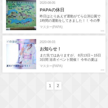
2020-08-05
PAPAの休日
昨日はとりあえず運動がてら公渕公園で
1時間の運動をしてきました！！ 今の季
節は マリーゴールド、緑の紅葉、サルビ
マスター(PAPA)
アなど色とりどりの花が咲いてました👍️
お薦めです！！ YouTubeは只今撮影と編
集行っていますのでお待ちください😊
2020-08-03
お知らせ！
まだ先ではありますが、 8月13日～15日
3日間 浴衣イベント開催！ 今年の夏は
H"に集合❗️❗️ また絶賛YouTube更新してい
マスター(PAPA)
きますので宜しくお願いします！✨
1
2