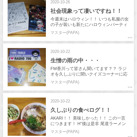
2020-10-26
社会現象って凄いですね！！
今週末はハロウィン！！ いつも私服の女
の子が装いも新たにハロウィンパーティ
ーです！ 写真は流行りの『鬼滅の刃』
マスター(PAPA)
まだ映画は見てないんですけどね(笑) 私
の推しは鱗滝左近次です♥️ 本日も皆さん
のお越しお待ちしてます
2020-10-22
生憎の雨の中・・・
FM香川って皆さん聞いてます？？ ラジ
オを久しぶりに聞いクイズコーナーに応
募！ MCの方のクイズに答え正解した結
マスター(PAPA)
果・・・ 写真の通りです！✌️ たまには良
い事も有りますね☺️👍️ 今日も元気に営業
中🎵
2020-10-22
久しぶりの食べログ！！
AKARI！！ 美味しかった！！ この一言
につきます！ H"後は是非 尾道ラーメン
へ☺️
マスター(PAPA)