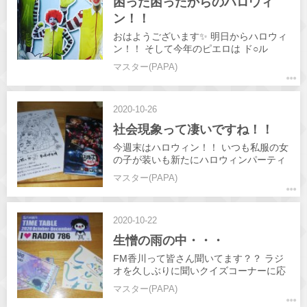
困った困ったからのハロウィ
ン！！
おはようございます✨ 明日からハロウィ
ン！！ そして今年のピエロは ド○ル
ド！！ そして今日は新人含め出勤6
マスター(PAPA)
人！！ 皆さん熱いH"でお待ちしてま
す！！
2020-10-26
社会現象って凄いですね！！
今週末はハロウィン！！ いつも私服の女
の子が装いも新たにハロウィンパーティ
ーです！ 写真は流行りの『鬼滅の刃』
マスター(PAPA)
まだ映画は見てないんですけどね(笑) 私
の推しは鱗滝左近次です♥️ 本日も皆さん
のお越しお待ちしてます
2020-10-22
生憎の雨の中・・・
FM香川って皆さん聞いてます？？ ラジ
オを久しぶりに聞いクイズコーナーに応
募！ MCの方のクイズに答え正解した結
マスター(PAPA)
果・・・ 写真の通りです！✌️ たまには良