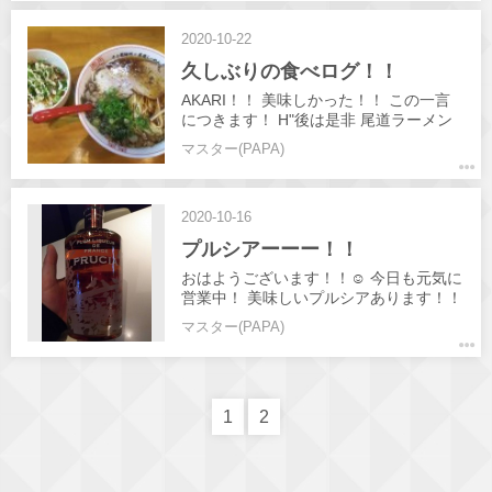
い事も有りますね☺️👍️ 今日も元気に営業
中🎵
2020-10-22
久しぶりの食べログ！！
AKARI！！ 美味しかった！！ この一言
につきます！ H"後は是非 尾道ラーメン
へ☺️
マスター(PAPA)
2020-10-16
プルシアーーー！！
おはようございます！！☺️ 今日も元気に
営業中！ 美味しいプルシアあります！！
✨✨ 皆さんのお越しお待ちしてます✨✨
マスター(PAPA)
1
2