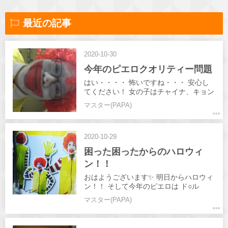
最近の記事
2020-10-30
今年のピエロクオリティー問題
はい・・・・ 怖いですね・・・ 安心し
てください！ 女の子はチャイナ、キョン
シー、ポリスメンです(笑) ハロウィン楽
マスター(PAPA)
しみましょう🌠
2020-10-29
困った困ったからのハロウィ
ン！！
おはようございます✨ 明日からハロウィ
ン！！ そして今年のピエロは ド○ル
ド！！ そして今日は新人含め出勤6
マスター(PAPA)
人！！ 皆さん熱いH"でお待ちしてま
す！！