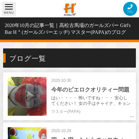
TEL
MENU
2020年10月の記事一覧｜高松古馬場のガールズバー Girl's
Bar H＂(ガールズバーエッヂ) マスター(PAPA)のブログ
ブログ一覧
2020-10-30
今年のピエロクオリティー問題
はい・・・・ 怖いですね・・・ 安心し
てください！ 女の子はチャイナ、キョン
シー、ポリスメンです(笑) ハロウィン楽
マスター(PAPA)
しみましょう🌠
2020-10-29