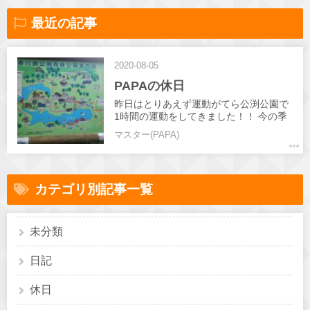
最近の記事
2020-08-05
PAPAの休日
昨日はとりあえず運動がてら公渕公園で
1時間の運動をしてきました！！ 今の季
節は マリーゴールド、緑の紅葉、サルビ
マスター(PAPA)
アなど色とりどりの花が咲いてました👍️
お薦めです！！ YouTubeは只今撮影と編
集行っていますのでお待ちください😊
カテゴリ別記事一覧
未分類
日記
休日