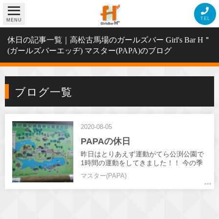
TEL
MENU
休日の記事一覧｜高松古馬場のガールズバー Girl's Bar H＂
(ガールズバーエッヂ) マスター(PAPA)のブログ
ブログ一覧
2020-08-05
PAPAの休日
昨日はとりあえず運動がてら公渕公園で
1時間の運動をしてきました！！ 今の季
節は マリーゴールド、緑の紅葉、サルビ
マスター(PAPA)
アなど色とりどりの花が咲いてました👍️
お薦めです！！ YouTubeは只今撮影と編
集行っていますのでお待ちください😊